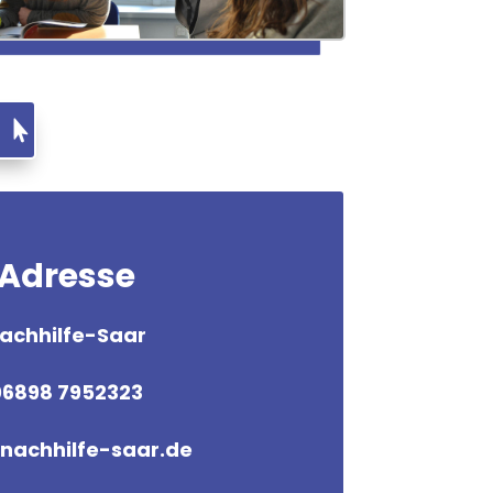
N
Adresse
achhilfe-Saar
06898 7952323
nachhilfe-saar.de