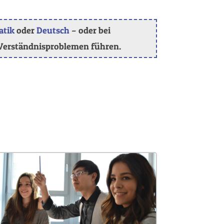
tik
oder
Deutsch
– oder bei
 Verständnisproblemen führen.