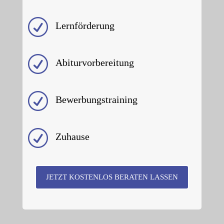
R
Lernförderung
R
Abiturvorbereitung
R
Bewerbungstraining
R
Zuhause
JETZT KOSTENLOS BERATEN LASSEN