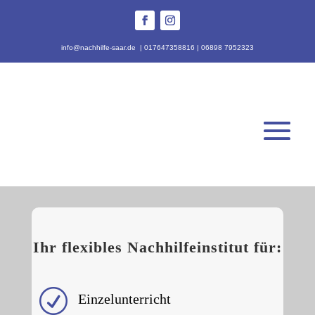
info@nachhilfe-saar.de
|
017647358816
|
06898 7952323
Ihr flexibles Nachhilfeinstitut für:
R
Einzelunterricht