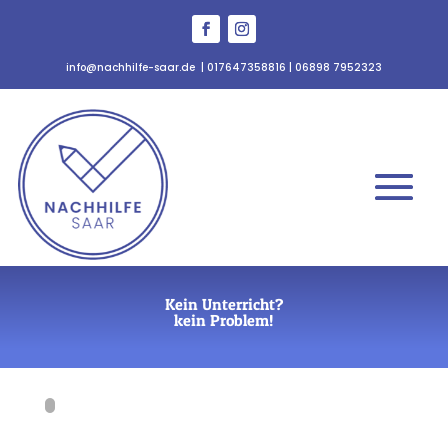
info@nachhilfe-saar.de
|
017647358816
|
06898 7952323
Kein Unterricht?
kein Problem!